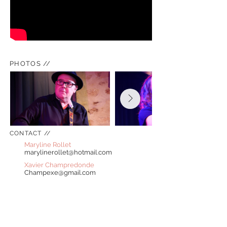
PHOTOS //
CONTACT //
Maryline Rollet
marylinerollet@hotmail.com
Xavier Champredonde
Champexe@gmail.com