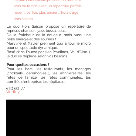
hors du temps avec un répertoire parfois
récent, parfois plus ancien... hors d'âge,
hors saison
L
e duo Hors Saison propose un répertoire de
reprises chanson, jazz, bossa, soul...
De la fraicheur, de la douceur, mais aussi une
belle énergie et des sourires !
Maryline et Xavier prennent tour à tour le micro
pour un spectacle dynamique.
​Basé dans l'ouest parisien (Yvelines, Val d'Oise...),
le duo se déplace selon vos besoins.
Pour quelles occasions ?
Pour les bars, les restaurants, les mariages
(cocktails, cérémonies...), les anniversaires, les
fêtes de famille, les fêtes communales, les
comités d'entreprise, les hôpitaux...
VIDEO //
Medley